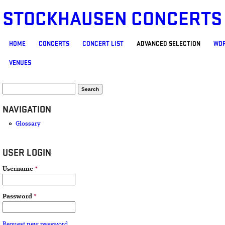
STOCKHAUSEN CONCERTS
MAIN MENU
HOME
CONCERTS
CONCERT LIST
ADVANCED SELECTION
WOR
VENUES
SEARCH FORM
Search
NAVIGATION
Glossary
USER LOGIN
Username
*
Password
*
Request new password