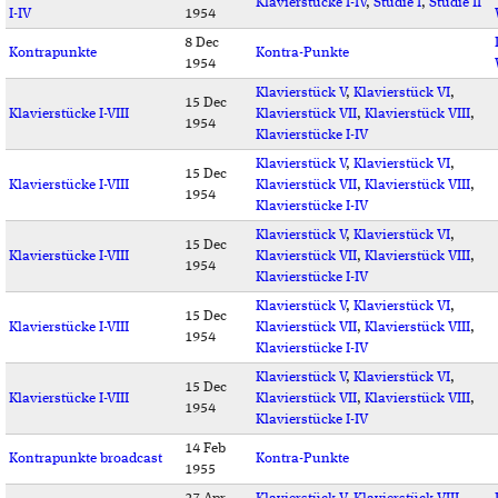
Klavierstücke I-IV
,
Studie I
,
Studie II
I-IV
1954
8 Dec
Kontrapunkte
Kontra-Punkte
1954
Klavierstück V
,
Klavierstück VI
,
15 Dec
Klavierstücke I-VIII
Klavierstück VII
,
Klavierstück VIII
,
1954
Klavierstücke I-IV
Klavierstück V
,
Klavierstück VI
,
15 Dec
Klavierstücke I-VIII
Klavierstück VII
,
Klavierstück VIII
,
1954
Klavierstücke I-IV
Klavierstück V
,
Klavierstück VI
,
15 Dec
Klavierstücke I-VIII
Klavierstück VII
,
Klavierstück VIII
,
1954
Klavierstücke I-IV
Klavierstück V
,
Klavierstück VI
,
15 Dec
Klavierstücke I-VIII
Klavierstück VII
,
Klavierstück VIII
,
1954
Klavierstücke I-IV
Klavierstück V
,
Klavierstück VI
,
15 Dec
Klavierstücke I-VIII
Klavierstück VII
,
Klavierstück VIII
,
1954
Klavierstücke I-IV
14 Feb
Kontrapunkte broadcast
Kontra-Punkte
1955