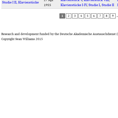
27 Apr
Klavierstück V
,
Klavierstück VIII
,
Studie I II, Klavierstücke
1955
Klavierstücke I-IV
,
Studie I
,
Studie II
PAGES
1
2
3
4
5
6
7
8
9
Research and development funded by the Deutsche Akademische Austauschdienst (
Copyright Sean Williams 2015