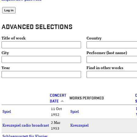
ADVANCED SELECTIONS
Title of work
Country
City
Performer (last name)
Year
Find in other works
CONCERT
WORKS PERFORMED
DATE
11 Oct
Spiel
Spiel
1952
2 Mar
Kreuzspiel radio broadcast
Kreuzspiel
1953
Schlagquartett für Klavier