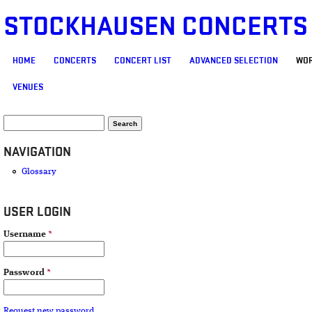
STOCKHAUSEN CONCERTS
MAIN MENU
HOME
CONCERTS
CONCERT LIST
ADVANCED SELECTION
WOR
VENUES
SEARCH FORM
Search
NAVIGATION
Glossary
USER LOGIN
Username
*
Password
*
Request new password