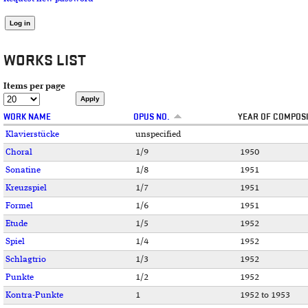
WORKS LIST
Items per page
WORK NAME
OPUS NO.
YEAR OF COMPOS
Klavierstücke
unspecified
Choral
1/9
1950
Sonatine
1/8
1951
Kreuzspiel
1/7
1951
Formel
1/6
1951
Etude
1/5
1952
Spiel
1/4
1952
Schlagtrio
1/3
1952
Punkte
1/2
1952
Kontra-Punkte
1
1952 to 1953