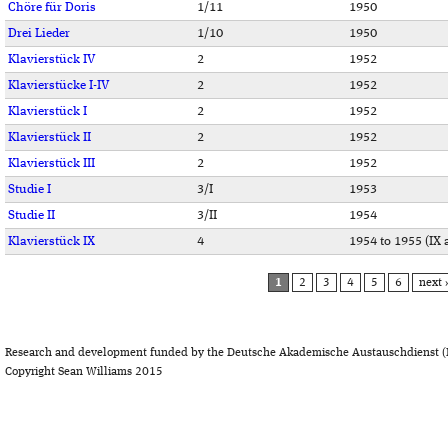
Chöre für Doris
1/11
1950
Drei Lieder
1/10
1950
Klavierstück IV
2
1952
Klavierstücke I-IV
2
1952
Klavierstück I
2
1952
Klavierstück II
2
1952
Klavierstück III
2
1952
Studie I
3/I
1953
Studie II
3/II
1954
Klavierstück IX
4
1954 to 1955 (IX 
PAGES
1
2
3
4
5
6
next 
Research and development funded by the Deutsche Akademische Austauschdienst (
Copyright Sean Williams 2015