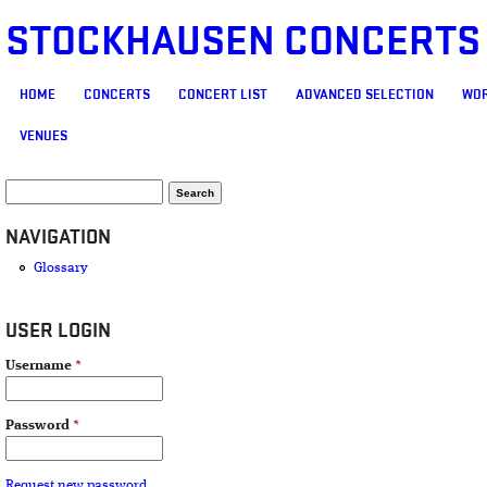
STOCKHAUSEN CONCERTS
MAIN MENU
HOME
CONCERTS
CONCERT LIST
ADVANCED SELECTION
WOR
VENUES
SEARCH FORM
Search
NAVIGATION
Glossary
USER LOGIN
Username
*
Password
*
Request new password