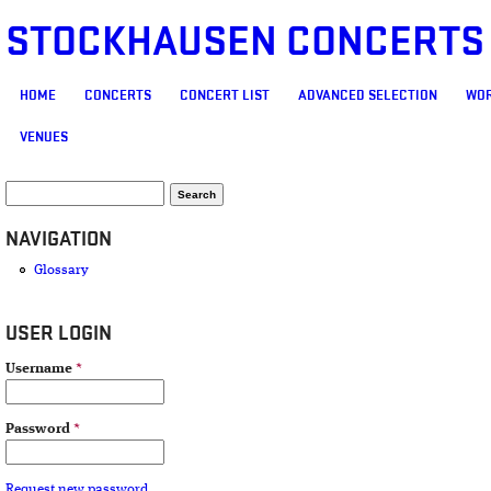
STOCKHAUSEN CONCERTS
MAIN MENU
HOME
CONCERTS
CONCERT LIST
ADVANCED SELECTION
WOR
VENUES
SEARCH FORM
Search
NAVIGATION
Glossary
USER LOGIN
Username
*
Password
*
Request new password