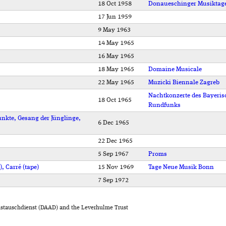
18 Oct 1958
Donaueschinger Musiktag
17 Jun 1959
9 May 1963
14 May 1965
16 May 1965
18 May 1965
Domaine Musicale
22 May 1965
Muzicki Biennale Zagreb
Nachtkonzerte des Bayeri
18 Oct 1965
Rundfunks
unkte, Gesang der Jünglinge,
6 Dec 1965
22 Dec 1965
5 Sep 1967
Proms
, Carré (tape)
15 Nov 1969
Tage Neue Musik Bonn
7 Sep 1972
stauschdienst (DAAD) and the Leverhulme Trust