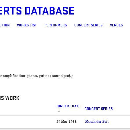
ERTS DATABASE
CTION
WORKS LIST
PERFORMERS
CONCERT SERIES
VENUES
e amplification: piano, guitar / sound proj.)
IS WORK
CONCERT DATE
CONCERT SERIES
24 Mar 1958
Musik der Zeit