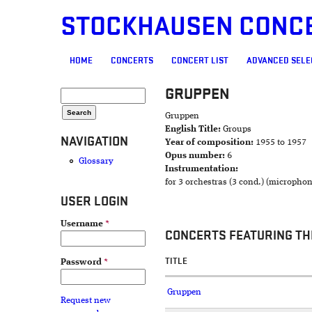
STOCKHAUSEN CONC
MAIN MENU
HOME
CONCERTS
CONCERT LIST
ADVANCED SELE
GRUPPEN
SEARCH FORM
Search
Gruppen
English Title:
Groups
NAVIGATION
Year of composition:
1955 to 1957
Opus number:
6
Glossary
Instrumentation:
for 3 orchestras (3 cond.) (microphon
USER LOGIN
Username
*
CONCERTS FEATURING TH
TITLE
Password
*
Gruppen
Request new