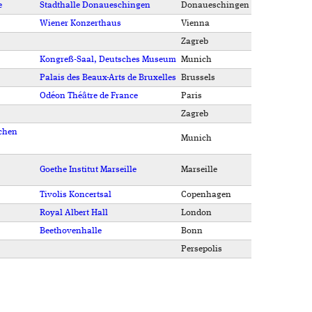
e
Stadthalle Donaueschingen
Donaueschingen
Wiener Konzerthaus
Vienna
Zagreb
Kongreß-Saal, Deutsches Museum
Munich
Palais des Beaux-Arts de Bruxelles
Brussels
Odéon Théâtre de France
Paris
Zagreb
schen
Munich
Goethe Institut Marseille
Marseille
Tivolis Koncertsal
Copenhagen
Royal Albert Hall
London
Beethovenhalle
Bonn
Persepolis