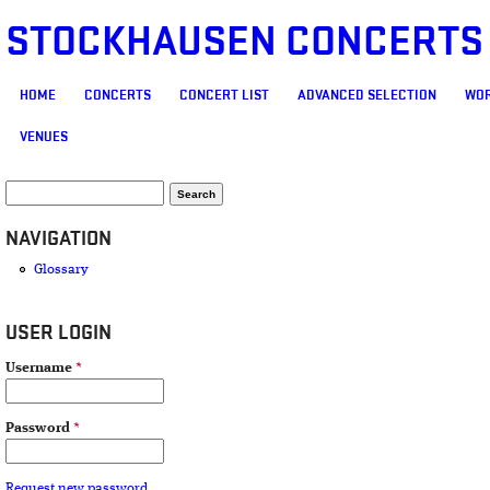
STOCKHAUSEN CONCERTS
MAIN MENU
HOME
CONCERTS
CONCERT LIST
ADVANCED SELECTION
WOR
VENUES
SEARCH FORM
Search
NAVIGATION
Glossary
USER LOGIN
Username
*
Password
*
Request new password