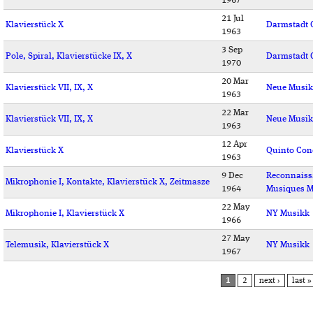
1967
21 Jul
Klavierstück X
Darmstadt 
1963
3 Sep
Pole, Spiral, Klavierstücke IX, X
Darmstadt 
1970
20 Mar
Klavierstück VII, IX, X
Neue Musik
1963
22 Mar
Klavierstück VII, IX, X
Neue Musik
1963
12 Apr
Klavierstück X
Quinto Con
1963
9 Dec
Reconnaiss
Mikrophonie I, Kontakte, Klavierstück X, Zeitmasze
1964
Musiques M
22 May
Mikrophonie I, Klavierstück X
NY Musikk
1966
27 May
Telemusik, Klavierstück X
NY Musikk
1967
PAGES
1
2
next ›
last »