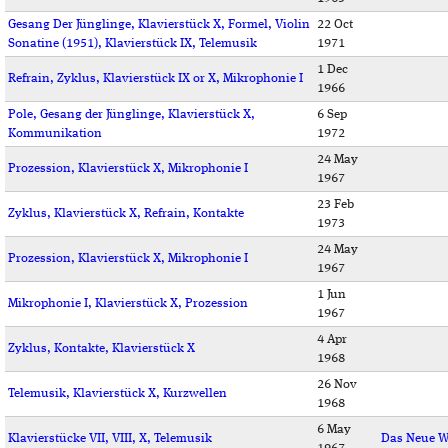
Gesang Der Jünglinge, Klavierstück X, Formel, Violin
22 Oct
Sonatine (1951), Klavierstück IX, Telemusik
1971
1 Dec
Refrain, Zyklus, Klavierstück IX or X, Mikrophonie I
1966
Pole, Gesang der Jünglinge, Klavierstück X,
6 Sep
Kommunikation
1972
24 May
Prozession, Klavierstück X, Mikrophonie I
1967
23 Feb
Zyklus, Klavierstück X, Refrain, Kontakte
1973
24 May
Prozession, Klavierstück X, Mikrophonie I
1967
1 Jun
Mikrophonie I, Klavierstück X, Prozession
1967
4 Apr
Zyklus, Kontakte, Klavierstück X
1968
26 Nov
Telemusik, Klavierstück X, Kurzwellen
1968
6 May
Klavierstücke VII, VIII, X, Telemusik
Das Neue W