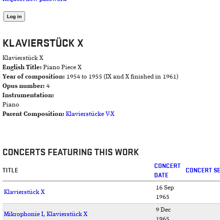
KLAVIERSTÜCK X
Klavierstück X
English Title:
Piano Piece X
Year of composition:
1954 to 1955 (IX and X finished in 1961)
Opus number:
4
Instrumentation:
Piano
Parent Composition:
Klavierstücke V-X
CONCERTS FEATURING THIS WORK
CONCERT
TITLE
CONCERT SE
DATE
16 Sep
Klavierstück X
1965
9 Dec
Mikrophonie I, Klavierstück X
1965