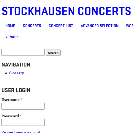
STOCKHAUSEN CONCERTS
MAIN MENU
HOME
CONCERTS
CONCERT LIST
ADVANCED SELECTION
WOR
VENUES
SEARCH FORM
Search
NAVIGATION
Glossary
USER LOGIN
Username
*
Password
*
Request new password