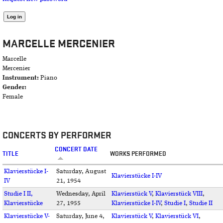
MARCELLE MERCENIER
Marcelle
Mercenier
Instrument:
Piano
Gender:
Female
CONCERTS BY PERFORMER
CONCERT DATE
TITLE
WORKS PERFORMED
Klavierstücke I-
Saturday, August
Klavierstücke I-IV
IV
21, 1954
Studie I II,
Wednesday, April
Klavierstück V
,
Klavierstück VIII
,
Klavierstücke
27, 1955
Klavierstücke I-IV
,
Studie I
,
Studie II
Klavierstücke V-
Saturday, June 4,
Klavierstück V
,
Klavierstück VI
,