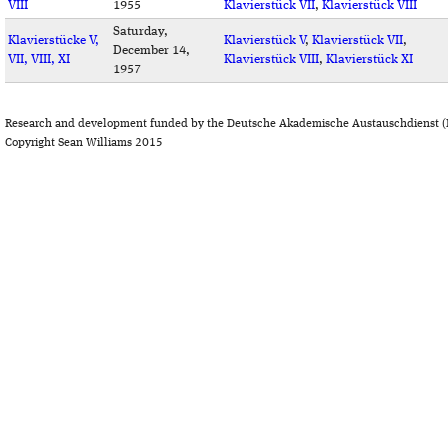
VIII
1955
Klavierstück VII
,
Klavierstück VIII
Saturday,
Klavierstücke V,
Klavierstück V
,
Klavierstück VII
,
December 14,
VII, VIII, XI
Klavierstück VIII
,
Klavierstück XI
1957
Research and development funded by the Deutsche Akademische Austauschdienst (
Copyright Sean Williams 2015