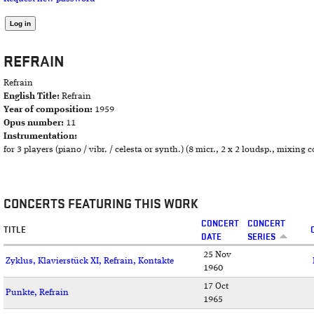
REFRAIN
Refrain
English Title:
Refrain
Year of composition:
1959
Opus number:
11
Instrumentation:
for 3 players (piano / vibr. / celesta or synth.) (8 micr., 2 x 2 loudsp., mixing 
CONCERTS FEATURING THIS WORK
CONCERT
CONCERT
TITLE
DATE
SERIES
25 Nov
Zyklus, Klavierstück XI, Refrain, Kontakte
1960
17 Oct
Punkte, Refrain
1965