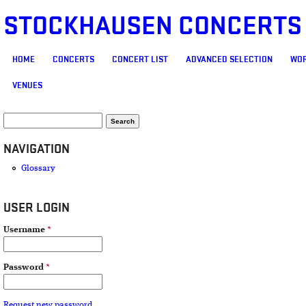
STOCKHAUSEN CONCERTS
MAIN MENU
HOME
CONCERTS
CONCERT LIST
ADVANCED SELECTION
WOR
VENUES
SEARCH FORM
Search
NAVIGATION
Glossary
USER LOGIN
Username
*
Password
*
Request new password