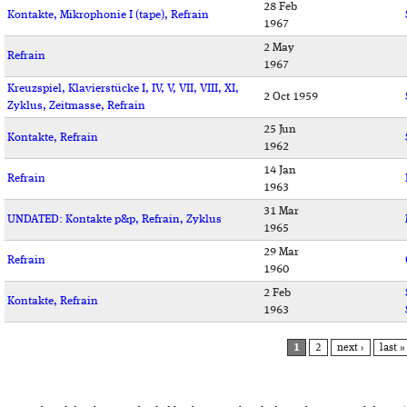
28 Feb
Kontakte, Mikrophonie I (tape), Refrain
1967
2 May
Refrain
1967
Kreuzspiel, Klavierstücke I, IV, V, VII, VIII, XI,
2 Oct 1959
Zyklus, Zeitmasse, Refrain
25 Jun
Kontakte, Refrain
1962
14 Jan
Refrain
1963
31 Mar
UNDATED: Kontakte p&p, Refrain, Zyklus
1965
29 Mar
Refrain
1960
2 Feb
Kontakte, Refrain
1963
PAGES
1
2
next ›
last »