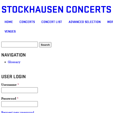
STOCKHAUSEN CONCERTS
MAIN MENU
HOME
CONCERTS
CONCERT LIST
ADVANCED SELECTION
WOR
VENUES
SEARCH FORM
Search
NAVIGATION
Glossary
USER LOGIN
Username
*
Password
*
Request new password