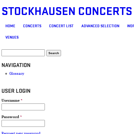
STOCKHAUSEN CONCERTS
MAIN MENU
HOME
CONCERTS
CONCERT LIST
ADVANCED SELECTION
WOR
VENUES
SEARCH FORM
Search
NAVIGATION
Glossary
USER LOGIN
Username
*
Password
*
Request new password